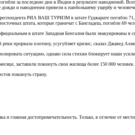
погибли за последние дни в Индии в результате наводнений. Все
 дожди и наводнения привели к наибольшему ущербу и человеч
еспондента РИА ВАШ ТУРИЗМ в штате Гуджарате погибло 71, 38
 восточных штата, которые граничат с Бангладеш, погибли 69 чел
официальным в штате Западная Бенгалия были эвакуированы в с
 реки прорвала плотину, усугубляет кризис, сказал Джавед Ахм
олировать ситуацию, однако сила стихии блокирует наши усилия
сяце, заставили покинуть свои жилища более 150 000 человек. 
стов покинуть страну.
ка и главная достопримечательность. Только, в отличие от мест