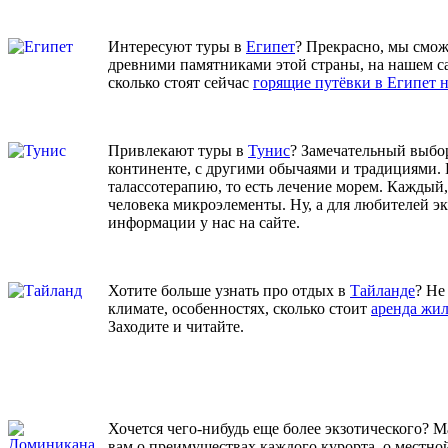
Интересуют туры в
Египет
? Прекрасно, мы смож
древними памятниками этой страны, на нашем 
сколько стоят сейчас
горящие путёвки в Египет 
Привлекают туры в
Тунис
? Замечательный выбор
континенте, с другими обычаями и традициями. 
талассотерапию, то есть лечение морем. Каждый,
человека микроэлементы. Ну, а для любителей э
информации у нас на сайте.
Хотите больше узнать про отдых в
Тайланде
? Не
климате, особенностях, сколько стоит
аренда жил
Заходите и читайте.
Хочется чего-нибудь еще более экзотического?
вам о преимуществах каждого курорта, о местно