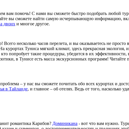
ем вам помочь! С нами вы сможете быстро подобрать любой тур.
сайте вы сможете найти самую исчерпывающую информацию, вк
на двоих
и многое другое.
! Всего несколько часов перелета, и вы оказываетесь не просто 
На курортах Туниса мягкий климат, здесь прекрасная экология,
 кто попробует такие процедуры, убедится в их эффективности, 
кзотики, в Тунисе есть масса экскурсионных программ! Читайте
 проблема – у нас вы сможете почитать обо всех курортах и дост
ья в Тайланде
, и главное – об отелях. Ведь от того, насколько 
 Манит романтика Карибов?
Доминикана
- вот что вам нужно. Ту
й кухне и сувенирах, о достопримечательностях и традициях это