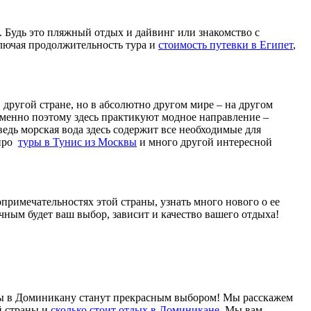
 Будь это пляжный отдых и дайвинг или знакомство с
лючая продолжительность тура и
стоимость путевки в Египет
,
в другой стране, но в абсолютно другом мире – на другом
 именно поэтому здесь практикуют модное направление –
ведь морская вода здесь содержит все необходимые для
 про
туры в Тунис из Москвы
и много другой интересной
опримечательностях этой страны, узнать много нового о ее
удачным будет ваш выбор, зависит и качество вашего отдыха!
ры в Доминикану станут прекрасным выбором! Мы расскажем
й страны и
сколько стоит отдых в Доминикане
. Мы вам