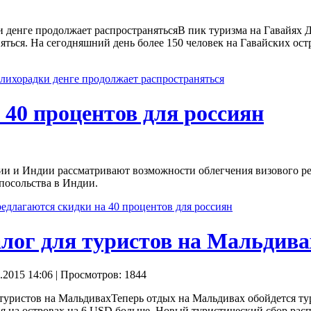
В пик туризма на Гавайях 
няться. На сегодняшний день более 150 человек на Гавайских о
лихорадки денге продолжает распространяться
 40 процентов для россиян
ии и Индии рассматривают возможности облегчения визового реж
 посольства в Индии.
редлагаются скидки на 40 процентов для россиян
лог для туристов на Мальдива
.2015 14:06
| Просмотров: 1844
Теперь отдых на Мальдивах обойдется т
ния на островах на 6 USD больше. Новый туристический сбор рас