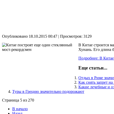
Опубликовано 18.10.2015 00:47
| Просмотров: 3129
В Китае строится м
Хунань. Его длина б
Подробнее: В Китае
Еще статьи...
Отдых в Риме значи
Как снять запрет н
Какие лечебные и 
Туры в Грецию значительно подорожают
Страница 5 из 270
В начало
Назад