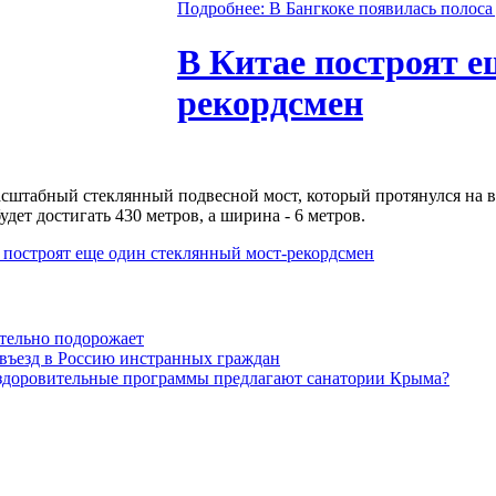
Подробнее: В Бангкоке появилась полоса
В Китае построят е
рекордсмен
асштабный стеклянный подвесной мост, который протянулся на 
удет достигать 430 метров, а ширина - 6 метров.
 построят еще один стеклянный мост-рекордсмен
тельно подорожает
а въезд в Россию инстранных граждан
оздоровительные программы предлагают санатории Крыма?