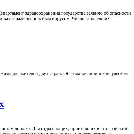
Департамент здравоохранения государства заявило об опасности
стровах заражены опасным вирусом. Число заболевших
има для жителей двух стран. Об этом заявили в консульском
х
уристам дороже. Для отдыхающих, приехавших в этот райский
пространяется на всех иностранных туристов, которые