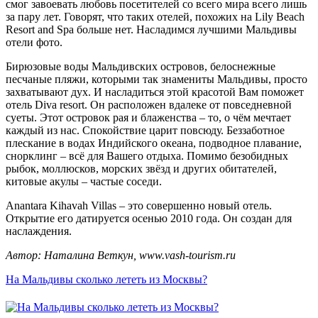
смог завоевать любовь посетителей со всего мира всего лишь
за пару лет. Говорят, что таких отелей, похожих на Lily Beach
Resort and Spa больше нет. Насладимся лучшими Мальдивы
отели фото.
Бирюзовые воды Мальдивских островов, белоснежные
песчаные пляжи, которыми так знамениты Мальдивы, просто
захватывают дух. И насладиться этой красотой Вам поможет
отель Diva resort. Он расположен вдалеке от повседневной
суеты. Этот островок рая и блаженства – то, о чём мечтает
каждый из нас. Спокойствие царит повсюду. Беззаботное
плескание в водах Индийского океана, подводное плавание,
снорклинг – всё для Вашего отдыха. Помимо безобидных
рыбок, моллюсков, морских звёзд и других обитателей,
китовые акулы – частые соседи.
Anantara Kihavah Villas – это совершенно новый отель.
Открытие его датируется осенью 2010 года. Он создан для
наслаждения.
Автор: Наталина Веткун, www.vash-tourism.ru
На Мальдивы сколько лететь из Москвы?