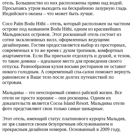
отель. Большинство из них расположены прямо над водой.
Просыпаясь утром выходить на бескрайнюю лазурную гладь
Индийского океана – что может быть лучше.
Coco Palm Bodu Hithi – отель, который расположен на частном
острове под названием Bodu Hithi, одним из красивейших
Мальдивских островов. Этот роскошный отель состоит из
сотни эксклюзивных вилл, оформленных ведущими
дизайнерами. Гостям предоставляется выбор из просторных,
современных в то же время с духом тропиков, комфортных
апартаментов. Если Вы приехали отдохнуть и душой, и телом,
то такие домики – идеальное место для проведения своего
отпуска. Разнообразная кухня восьми ресторанов не оставит
никого голодным. А современный спа-салон поможет вернуть
равновесие в Ваше тело после долгих путешествий по
островам.
Мальдивы – это неоспоримый символ райской жизни. Все
отели не просто хорошие – они роскошны. Одним их
доказательств является Cocoa Island Resort. Мальдивы отели
фото представляют свои только самые шикарные.
Этот отель, имеющий статус платинового курорта Мальдив,
не зря славится своим безупречным обслуживанием и
прекрасным дизайном номеров. Основанный в 2009 году,