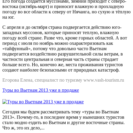
Его погода создаётся муссонами, зимний приходит с северо-
востока (октябрь-март) и приносит влажную и прохладную
погоду во все области к северу от Нячанга, но сухую и тёплую
на юг.
С апреля и до октября страна подвергается действию юго-
западных муссонов, которые приносят теплую, влажную
погоду всей стране. Разве что, кроме горных областей. А вот
период с июля по ноябрь можно охарактеризовать как
«тайфунный», потому что довольно часто Вьетнам
подвергается воздействию разрушительной силы ветрам, в
частности центральная и северная часть страны страдает
больше всего. Но, конечно же, места проживания туристов
создают наиболее безопасными от природных катастроф.
Егорова Елена, специалист по туризму www.vash-tourism.ru
Туры во Вьетнам 2013 уже в продаже
Сегодня мы будем рассматривать тему «туры во Вьетнам
2013». Почему-то, в последнее время у нынешних туристов
стало модно ездить во Вьетнам и другие восточные страны.
Что ж, это их дело,...