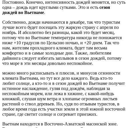
Постоянно. Конечно, интенсивность дождей меняется, но суть
одна – дождь идет круглыми сутками. Это и есть
сезон
дождей во Вьетнаме
.
Собственно, дожди начинаются в декабре, так что туристам
лучше всего будет посещать эту жаркую страну с апреля по
ноябрь. И абсолютно без разницы, какой это будет месяц,
потому что во Вьетнаме температура никогда не понижается
ниже +10 градусов по Цельсию ночью, и +20 днем. Так что
нам, жителям прохладного климата, будет там весьма
комфортно и в самые холодные дни. Также, любителям
дайвинга следует избегать заплывов в сезон дождей, потому
что море в эти месяцы довольно неспокойное.
можно много расписывать и плюсов, и минусов сезонности
климата Вьетнама, но тут все дело каждого. Ведь кто-то
любит солнце, а кто-то и в сезон дождей во Вьетнаме получит
истинное наслаждение, гуляя под дождём, наблюдая за
неспокойным морем, или лежа в хижине, с какой-нибудь
книжкой, слушая шум ветра и хлопанье огромных листьев
растений о ствол деревьев. Но, судя по отзывам туристов, в
любое время года есть участки земли в этой южной восточной
стране, где светит солнце и согревает приезжих.
Вьетнам находится в Восточно-Азиатской масонской зоне.