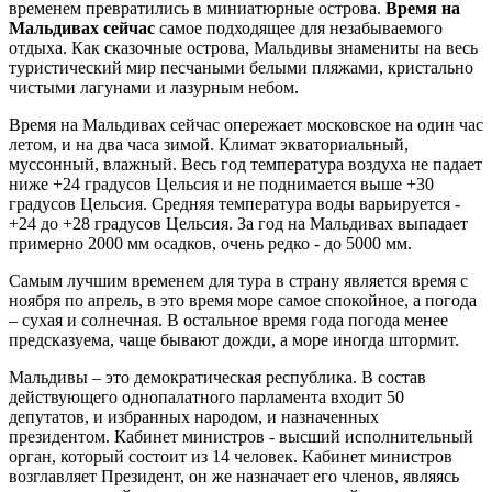
временем превратились в миниатюрные острова.
Время на
Мальдивах сейчас
самое подходящее для незабываемого
отдыха. Как сказочные острова, Мальдивы знамениты на весь
туристический мир песчаными белыми пляжами, кристально
чистыми лагунами и лазурным небом.
Время на Мальдивах сейчас опережает московское на один час
летом, и на два часа зимой. Климат экваториальный,
муссонный, влажный. Весь год температура воздуха не падает
ниже +24 градусов Цельсия и не поднимается выше +30
градусов Цельсия. Средняя температура воды варьируется -
+24 до +28 градусов Цельсия. За год на Мальдивах выпадает
примерно 2000 мм осадков, очень редко - до 5000 мм.
Самым лучшим временем для тура в страну является время с
ноября по апрель, в это время море самое спокойное, а погода
– сухая и солнечная. В остальное время года погода менее
предсказуема, чаще бывают дожди, а море иногда штормит.
Мальдивы – это демократическая республика. В состав
действующего однопалатного парламента входит 50
депутатов, и избранных народом, и назначенных
президентом. Кабинет министров - высший исполнительный
орган, который состоит из 14 человек. Кабинет министров
возглавляет Президент, он же назначает его членов, являясь