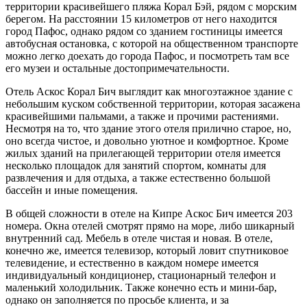
территории красивейшего пляжа Корал Бэй, рядом с морским
берегом. На расстоянии 15 километров от него находится
город Пафос, однако рядом со зданием гостиницы имеется
автобусная остановка, с которой на общественном транспорте
можно легко доехать до города Пафос, и посмотреть там все
его музеи и остальные достопримечательности.
Отель Аскос Корал Бич выглядит как многоэтажное здание с
небольшим куском собственной территории, которая засажена
красивейшими пальмами, а также и прочими растениями.
Несмотря на то, что здание этого отеля прилично старое, но,
оно всегда чистое, и довольно уютное и комфортное. Кроме
жилых зданий на прилегающей территории отеля имеется
несколько площадок для занятий спортом, комнаты для
развлечения и для отдыха, а также естественно большой
бассейн и иные помещения.
В общей сложности в отеле на Кипре Аскос Бич имеется 203
номера. Окна отелей смотрят прямо на море, либо шикарный
внутренний сад. Мебель в отеле чистая и новая. В отеле,
конечно же, имеется телевизор, который ловит спутниковое
телевидение, и естественно в каждом номере имеется
индивидуальный кондиционер, стационарный телефон и
маленький холодильник. Также конечно есть и мини-бар,
однако он заполняется по просьбе клиента, и за