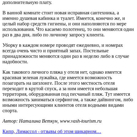
дополнительную плату.
В ванной комнате стоит новая исправная сантехника, а
именно душевая кабинка и туалет. Имеется, конечно же, и
целый набор средств гигиены, и они наполняются по мере
использования. Что касаемо полотенец, то они меняются один
раз в два дня, либо по личному запросу клиента.
Уборку в каждом номере проводят ежедневно, и номерах
всегда очень чисто и приятный запах. Постельные
принадлежности меняются один раз в неделю либо в случае
надобности.
Как такового личного пляжа у отеля нет, однако имеется
красивая зеленая лужайка, где имеется возможность
позагорать на шезлонге. После этого местность отеля
переходит в крутой спуск, а за ним имеется небольшая
территория, оборудованная под песчаный пляж. Тут имеется
возможность заниматься серфингом, а также дайвингом, либо
иными интересующими клиентов отеля водными видами
спорта.
Автор: Наталина Веткун, www.vash-tourism.ru
Кипр, Лимассол - отзывы об этом шикарном…