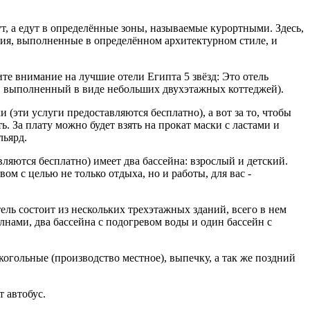
т, а едут в определённые зоны, называемые курортными. Здесь,
ния, выполненные в определённом архитектурном стиле, и
те внимание на лучшие отели Египта 5 звёзд: Это отель
, выполненный в виде небольших двухэтажных коттеджей).
(эти услуги предоставляются бесплатно), а вот за то, чтобы
ть. За плату можно будет взять на прокат маски с ластами и
льярд.
яются бесплатно) имеет два бассейна: взрослый и детский.
ом с целью не только отдыха, но и работы, для вас -
тель состоит из нескольких трехэтажных зданий, всего в нем
лнами, два бассейна с подогревом воды и один бассейн с
когольные (производство местное), выпечку, а так же поздний
т автобус.