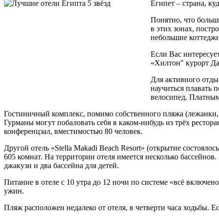
Египет – страна, ку
Понятно, что больш
в этих зонах, пост
небольшие коттеджн
Если Вас интересует
«Хилтон" курорт Да
Для активного отдых
научиться плавать п
велосипед. Платным
Гостиничный комплекс, помимо собственного пляжа (лежанки, з
Гурманы могут побаловать себя в каком-нибудь из трёх ресторан
конференцзал, вместимостью 80 человек.
Другой отель «Stella Makadi Beach Resort» (открытие состояло
605 комнат. На территории отеля имеется несколько бассейнов.
джакузи и два бассейна для детей.
Питание в отеле с 10 утра до 12 ночи по системе «всё включен
ужин.
Пляж расположен недалеко от отеля, в четверти часа ходьбы. Е