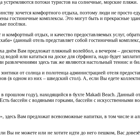
да устремляются потоки туристов на солнечные, морские пляжи.
инству хочется комфортного отдыха, поэтому люди не просто еду
роены гостиничные комплексы. Это могут быть и прекрасные зда
ые посёлки.
 и комфортный отдых, и качество предоставляемых услуг, обрати
хаба» (данный отель представляет собой гостиничный комплекс
а днём Вам предложат пляжный волейбол, а вечером – дискотеки 
од водой или кататься на доске для сёрфинга, надо будет заплати
и развлечениями здесь так же являются настольный теннис и би
онтики от солнца и полотенца администрацией отеля предоставл
ов (в одном из них – шведский стол). А, если Вы едете коллектив
сь в прошлом году), находящийся в бухте Makadi Beach. Данный о
 Есть бассейн с водяными горками, бассейн с искусственными во
о», здесь Вам предложат всевозможные напитки, в том числе и ал
сли Вы не можете или не хотите идти до него пешком, Вас довезё