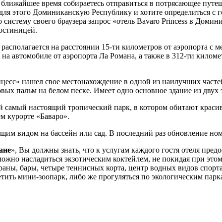
 ближайшее время собираетесь отправиться в потрясающее путеш
для этого Доминиканскую Республику и хотите определиться с го
 систему своего браузера запрос «отель Bavaro Princess в Домин
гостиницей.
располагается на расстоянии 15-ти километров от аэропорта с 
 на автомобиле от аэропорта Ла Романа, а также в 312-ти кило
цесс» нашел свое местонахождение в одной из наилучших часте
вых пальм на белом песке. Имеет одно основное здание из двух
обой самый настоящий тропический парк, в котором обитают кр
ем курорте «Баваро».
щим видом на бассейн или сад. В последний раз обновление ном
ане
», Вы должны знать, что к услугам каждого гостя отеля пред
можно насладиться экзотическим коктейлем, не покидая при этом
ораны, бары, четыре теннисных корта, центр водных видов спорт
тить мини-зоопарк, либо же прогуляться по экологическим пар