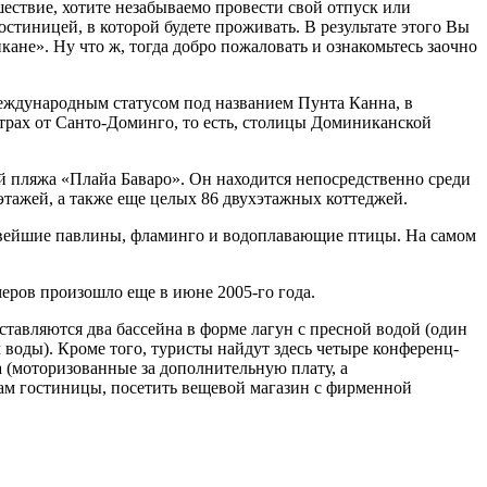
ествие, хотите незабываемо провести свой отпуск или
стиницей, в которой будете проживать. В результате этого Вы
икане». Ну что ж, тогда добро пожаловать и ознакомьтесь заочно
международным статусом под названием Пунта Канна, в
метрах от Санто-Доминго, то есть, столицы Доминиканской
й пляжа «Плайа Баваро». Он находится непосредственно среди
 этажей, а также еще целых 86 двухэтажных коттеджей.
асивейшие павлины, фламинго и водоплавающие птицы. На самом
еров произошло еще в июне 2005-го года.
оставляются два бассейна в форме лагун с пресной водой (один
 воды). Кроме того, туристы найдут здесь четыре конференц-
а (моторизованные за дополнительную плату, а
кам гостиницы, посетить вещевой магазин с фирменной