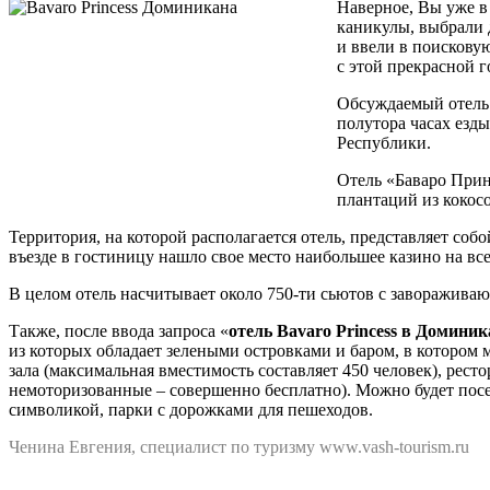
Наверное, Вы уже в
каникулы, выбрали 
и ввели в поисковую
с этой прекрасной 
Обсуждаемый отель 
полутора часах езды
Республики.
Отель «Баваро Прин
плантаций из кокосо
Территория, на которой располагается отель, представляет с
въезде в гостиницу нашло свое место наибольшее казино на вс
В целом отель насчитывает около 750-ти сьютов с завораживаю
Также, после ввода запроса «
отель Bavaro Princess в Доминик
из которых обладает зелеными островками и баром, в котором 
зала (максимальная вместимость составляет 450 человек), рест
немоторизованные – совершенно бесплатно). Можно будет посе
символикой, парки с дорожками для пешеходов.
Ченина Евгения, специалист по туризму www.vash-tourism.ru